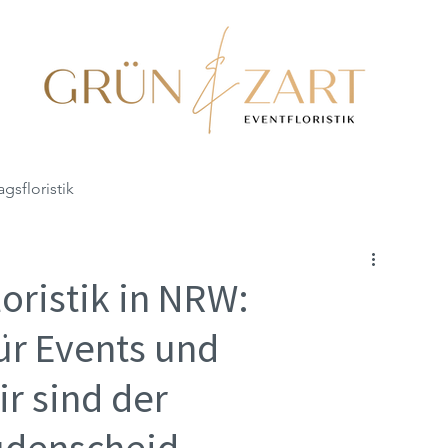
agsfloristik
oristik in NRW:
ür Events und
ir sind der