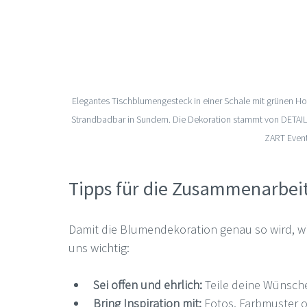
Elegantes Tischblumengesteck in einer Schale mit grünen Hor
Strandbadbar in Sundern. Die Dekoration stammt von DETA
ZART Eventf
Tipps für die Zusammenarbeit
Damit die Blumendekoration genau so wird, wie
uns wichtig:
Sei offen und ehrlich:
 Teile deine Wünsch
Bring Inspiration mit:
 Fotos, Farbmuster 