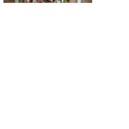
Hochzeit ansehen
Dusty Rose: Altrosa
Blütenmeer trifft modernen
Industrie-Style
Nicole & Demenico